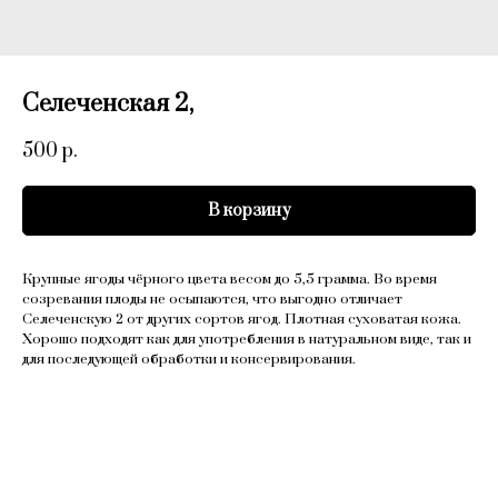
Селеченская 2,
500
р.
В корзину
Крупные ягоды чёрного цвета весом до 5,5 грамма. Во время
созревания плоды не осыпаются, что выгодно отличает
Селеченскую 2 от других сортов ягод. Плотная суховатая кожа.
Хорошо подходят как для употребления в натуральном виде, так и
для последующей обработки и консервирования.