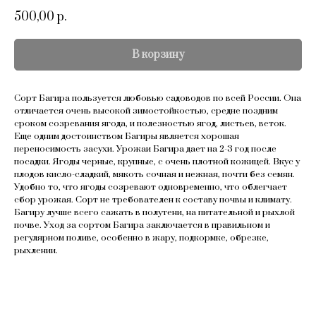
500,00
р.
В корзину
Сорт Багира пользуется любовью садоводов по всей России. Она
отличается очень высокой зимостойкостью, средне поздним
сроком созревания ягода, и полезностью ягод, листьев, веток.
Еще одним достоинством Багиры является хорошая
переносимость засухи. Урожаи Багира дает на 2-3 год после
посадки. Ягоды черные, крупные, с очень плотной кожицей. Вкус у
плодов кисло-сладкий, мякоть сочная и нежная, почти без семян.
Удобно то, что ягоды созревают одновременно, что облегчает
сбор урожая. Сорт не требователен к составу почвы и климату.
Багиру лучше всего сажать в полутени, на питательной и рыхлой
почве. Уход за сортом Багира заключается в правильном и
регулярном поливе, особенно в жару, подкормке, обрезке,
рыхлении.