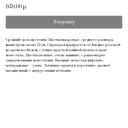
950,00
р.
В корзину
Средний срок цветения. Цветки махровые, среднего размера,
диаметром около 17 см. Окраска варьируется от бледно-розовой
до кремово-белой, с темно-красной каймой на некоторых
лепестках. Цветки нежные, очень пышные, с равномерно
закругленными лепестками. Внешние лепестки широкие,
центральные – узкие. Тычинки скрыты в воротнике, аромат
насыщенный, с цитрусовыми нотками.