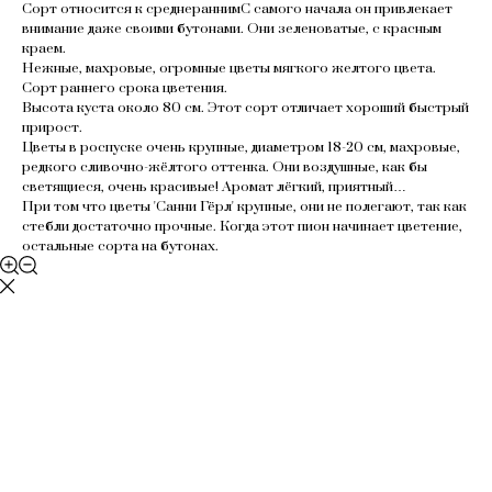
Сорт относится к среднераннимС самого начала он привлекает
внимание даже своими бутонами. Они зеленоватые, с красным
краем.
Нежные, махровые, огромные цветы мягкого желтого цвета.
Сорт раннего срока цветения.
Высота куста около 80 см. Этот сорт отличает хороший быстрый
прирост.
Цветы в роспуске очень крупные, диаметром 18-20 см, махровые,
редкого сливочно-жёлтого оттенка. Они воздушные, как бы
светящиеся, очень красивые! Аромат лёгкий, приятный…
При том что цветы 'Санни Гёрл' крупные, они не полегают, так как
стебли достаточно прочные. Когда этот пион начинает цветение,
остальные сорта на бутонах.